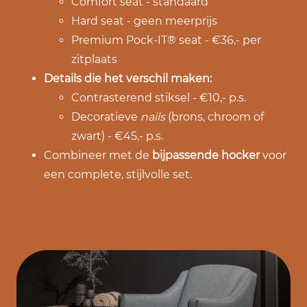
Comfort seat - standaard
Hard seat - geen meerprijs
Premium Pock-IT® seat - €36,- per
zitplaats
Details die het verschil maken:
Contrasterend stiksel - €10,- p.s.
Decoratieve
nails
(brons, chroom of
zwart) - €45,- p.s.
Combineer met de
bijpassende hocker
voor
een complete, stijlvolle set.