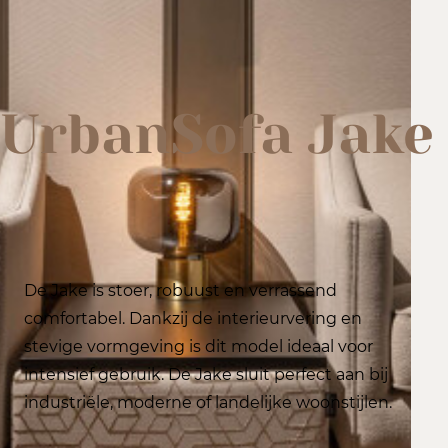
UrbanSofa Jake
De Jake is stoer, robuust en verrassend
comfortabel. Dankzij de interieurvering en
stevige vormgeving is dit model ideaal voor
intensief gebruik. De Jake sluit perfect aan bij
industriële, moderne of landelijke woonstijlen.