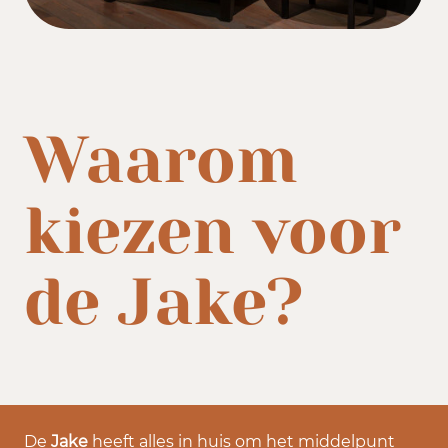
Waarom
kiezen voor
de Jake?
De
Jake
heeft alles in huis om het middelpunt