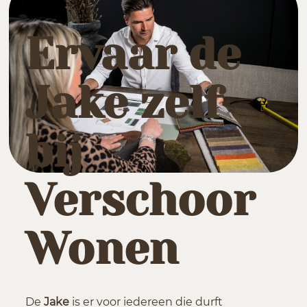
Ervaar de
Jake zelf
bij
Verschoor
Wonen
De
Jake
is er voor iedereen die durft