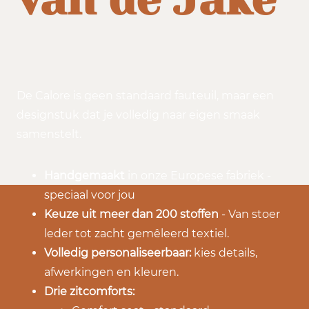
De Calore is geen standaard fauteuil, maar een
designstuk dat je volledig naar eigen smaak
samenstelt.
Handgemaakt
in onze Europese fabriek -
speciaal voor jou
Keuze uit meer dan 200 stoffen
- Van stoer
leder tot zacht gemêleerd textiel.
Volledig personaliseerbaar:
kies details,
afwerkingen en kleuren.
Drie zitcomforts: