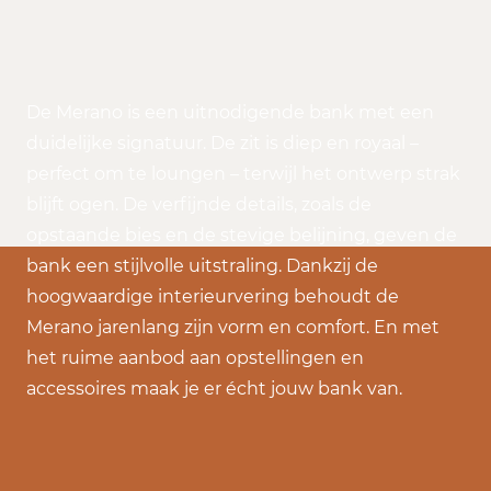
De Merano is een uitnodigende bank met een
duidelijke signatuur. De zit is diep en royaal –
perfect om te loungen – terwijl het ontwerp strak
blijft ogen. De verfijnde details, zoals de
opstaande bies en de stevige belijning, geven de
bank een stijlvolle uitstraling. Dankzij de
hoogwaardige interieurvering behoudt de
Merano jarenlang zijn vorm en comfort. En met
het ruime aanbod aan opstellingen en
accessoires maak je er écht jouw bank van.