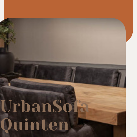
UrbanSofa
Quinten