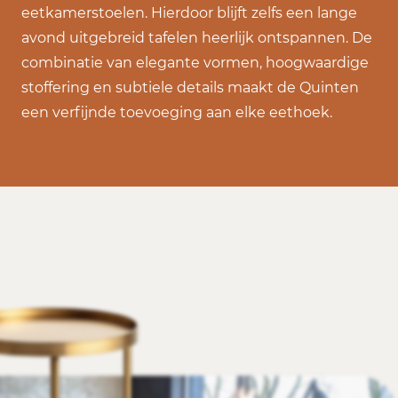
eetkamerstoelen. Hierdoor blijft zelfs een lange
avond uitgebreid tafelen heerlijk ontspannen. De
combinatie van elegante vormen, hoogwaardige
stoffering en subtiele details maakt de Quinten
een verfijnde toevoeging aan elke eethoek.