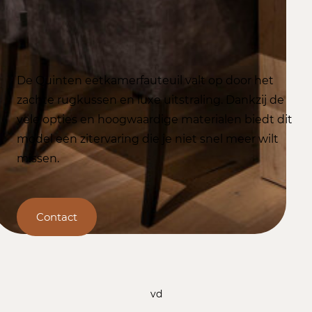
De Quinten eetkamerfauteuil valt op door het
zachte rugkussen en luxe uitstraling. Dankzij de
vele opties en hoogwaardige materialen biedt dit
model een zitervaring die je niet snel meer wilt
missen.
Contact
vd