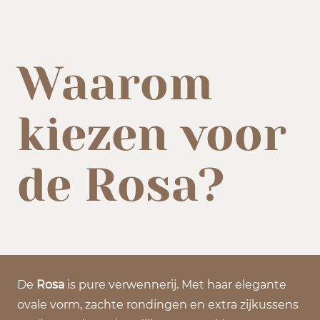
Waarom
kiezen voor
de Rosa?
De
Rosa
is pure verwennerij. Met haar elegante
ovale vorm, zachte rondingen en extra zijkussens