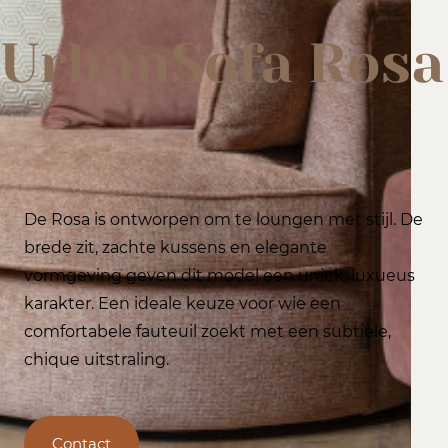
UrbanSofa Rosa
De Rosa is ontworpen om te loungen met stijl. De
brede zit, zachte kussens en elegante
vormgeving geven dit model een uniek, luxueus
karakter. Een ideale keuze voor wie een
comfortabele fauteuil zoekt met een subtiele,
chique uitstraling.
Contact