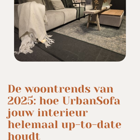
De woontrends van
2025: hoe UrbanSofa
jouw interieur
helemaal up-to-date
houdt