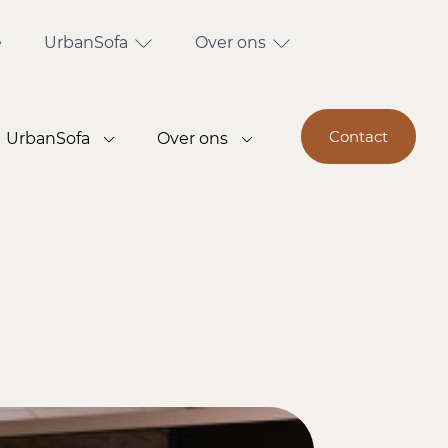
e
UrbanSofa
Over ons
Contact
UrbanSofa
Over ons