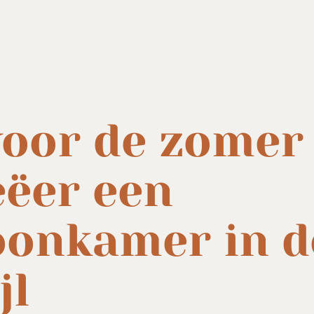
 voor de zomer
eëer een
oonkamer in d
jl