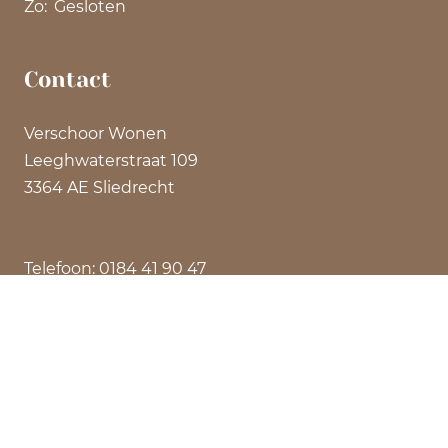
Zo:
Gesloten
Contact
Verschoor Wonen
Leeghwaterstraat 109
3364 AE Sliedrecht
Telefoon: 0184 41 90 47
Email: info@verschoorwonen.nl
©
2026 Verschoor Wonen | Privacyverklaring |
Algemene Voorwaarden | Ontwerp: impulsontwerpt.nl